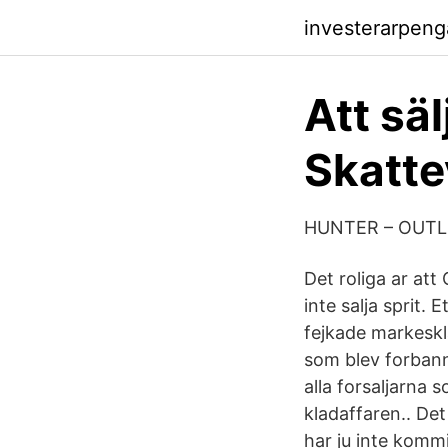
investerarpenga
Att säl
Skatte
HUNTER – OUTL
Det roliga ar att
inte salja sprit. 
fejkade markeskla
som blev forbann
alla forsaljarna
kladaffaren.. Det 
har ju inte kommi