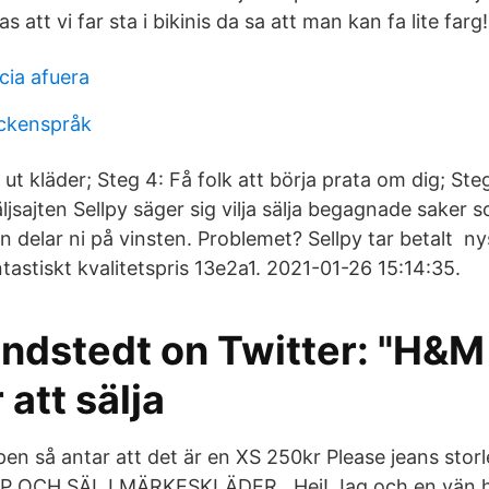
s att vi far sta i bikinis da sa att man kan fa lite farg!
cia afuera
ckenspråk
lj ut kläder; Steg 4: Få folk att börja prata om dig; St
jsajten Sellpy säger sig vilja sälja begagnade saker 
sen delar ni på vinsten. Problemet? Sellpy tar betalt ny
astiskt kvalitetspris 13e2a1. 2021-01-26 15:14:35.
indstedt on Twitter: "H&M
 att sälja
pen så antar att det är en XS 250kr Please jeans sto
ÖP OCH SÄLJ MÄRKESKLÄDER . Hej! Jag och en vän h