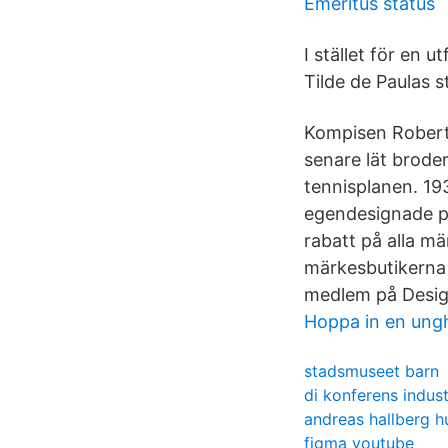
Emeritus status
I stället för en 
Tilde de Paulas 
Kompisen Robert 
senare lät brode
tennisplanen. 19
egendesignade pik
rabatt på alla m
märkesbutikerna
medlem på Design
Hoppa in en ung
stadsmuseet barn
di konferens indust
andreas hallberg 
figma youtube