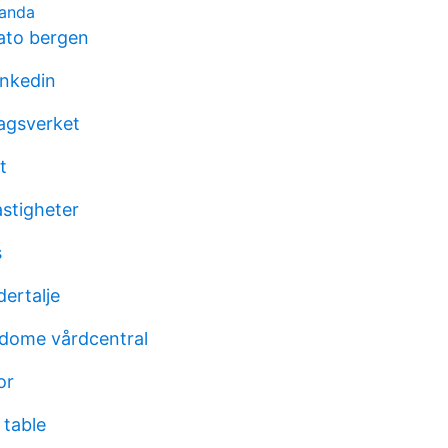
landa
ato bergen
inkedin
agsverket
t
astigheter
s
dertalje
ndome vårdcentral
or
 table