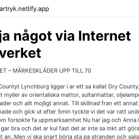
rtryk.netlify.app
ja något via Internet
verket
ET – MÄRKESKLÄDER UPP TILL 70
 Countyt Lynchburg ligger i ar ett sa kallat Dry County
Ett myller av orientaliska mattor, sultanhattar, oljelam
der och allt mojligt annat. Till skillnad fran ett anna
ade och gick ut efter 5min tyckte vi det var ratt un
 som forsokte fa uppmarksamhet Nu har jag och Anna b
gar bra och det ar kul fast det ar inte sa mkt att göra 
t an..Men vi ska snart börja sta pa stranden och salj