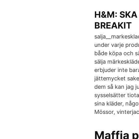
H&M: SKA
BREAKIT
salja__markesklad
under varje prod
både köpa och sä
sälja märkeskläde
erbjuder inte ba
jättemycket sak
dem så kan jag j
sysselsätter tiot
sina kläder, något
Mössor, vinterjac
Maffia p