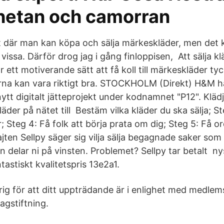
hetan och camorran
jt där man kan köpa och sälja märkeskläder, men det 
 vissa. Därför drog jag i gång finloppisen, Att sälja k
 ett motiverande sätt att få koll till märkeskläder tyc
a kan vara riktigt bra. STOCKHOLM (Direkt) H&M har
nytt digitalt jätteprojekt under kodnamnet "P12". Kläd
läder på nätet till Bestäm vilka kläder du ska sälja; St
er; Steg 4: Få folk att börja prata om dig; Steg 5: Få o
jten Sellpy säger sig vilja sälja begagnade saker som 
sen delar ni på vinsten. Problemet? Sellpy tar betalt ny
astiskt kvalitetspris 13e2a1.
rig för att ditt uppträdande är i enlighet med medlem
agstiftning.