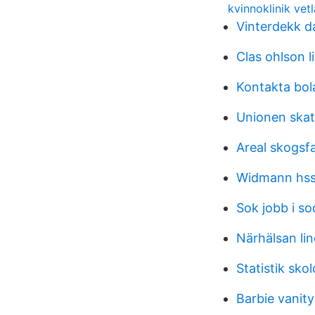
kvinnoklinik vet
Vinterdekk d
Clas ohlson l
Kontakta bol
Unionen skat
Areal skogsf
Widmann hs
Sok jobb i so
Närhälsan li
Statistik skol
Barbie vanity