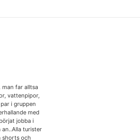
, man far alltsa
por, vattenpipor,
t par i gruppen
derhallande med
örjat jobba i
an..Alla turister
a shorts och