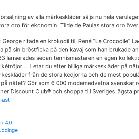
utförsäljning av alla märkeskläder säljs nu hela varulag
stora oro för ekonomin. Tilde de Paulas stora oro öve
George ritade en krokodil till René ”Le Crocodile” 
ra på sin bröstficka på den kavaj som han brukade a
33 lanserades sedan tennismästaren en egen kollekti
étröjor … Letar du efter billiga märkeskläder på nät
ärkeskläder från de stora kedjorna och de mest popu
 på nätet? Gör som 6 000 modemedvetna svenskar red
er Discount Club® och shoppa till Sveriges lägsta pr
häst
ri 4.0
huddinge