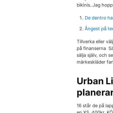
bikinis..Jag hoppa
De dentro ha
Ångest på te
Tillverka eller vä
på finanserna Säl
sälja själv, och 
märkeskläder fant
Urban L
planerar
16 står de på lap
en XS. 400kr. K