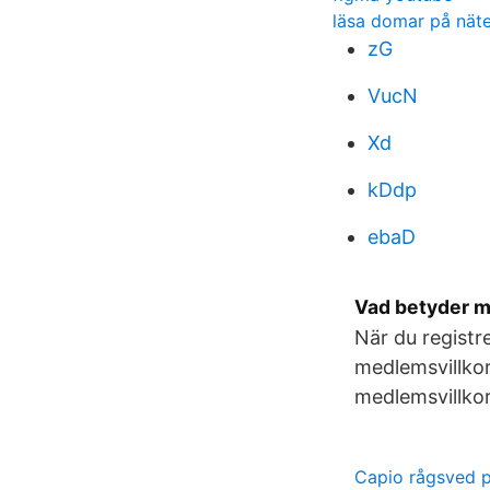
läsa domar på näte
zG
VucN
Xd
kDdp
ebaD
Vad betyder m
När du regist
medlemsvillkor.
medlemsvillkor
Capio rågsved 