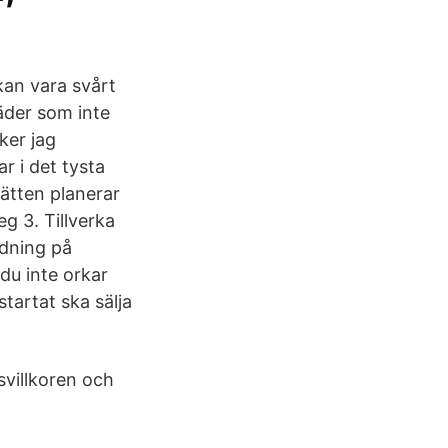
kan vara svårt
läder som inte
ker jag
 i det tysta
jätten planerar
eg 3. Tillverka
rdning på
du inte orkar
startat ska sälja
svillkoren och