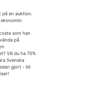
et på en auktion.
r ekonomin.
Lacoste som han
nvända på
on
et? Vill du ha 70%
lära Svenska
an gjort - bli
iser!