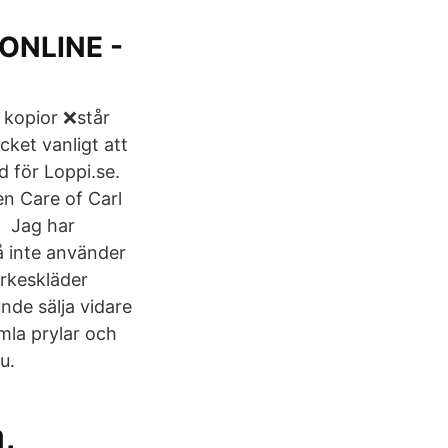
ONLINE -
o kopior ❌står
ket vanligt att
d för Loppi.se.
en Care of Carl
n Jag har
 inte använder
ärkeskläder
unde sälja vidare
gamla prylar och
u.
,