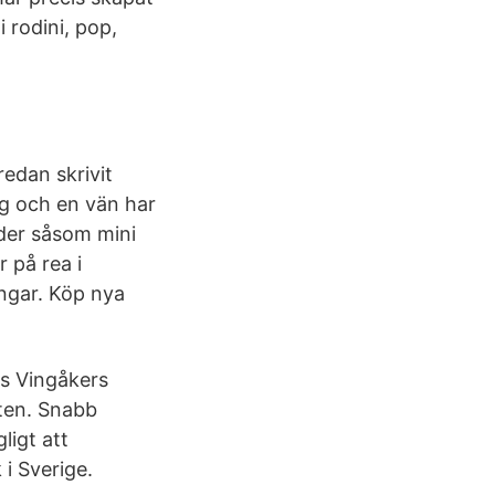
rodini, pop,
redan skrivit
g och en vän har
der såsom mini
 på rea i
ingar. Köp nya
s Vingåkers
iten. Snabb
ligt att
 i Sverige.