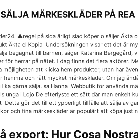
 SÄLJA MÄRKESKLÄDER PÅ REA 
er24. ⚠️regel på sida ärligt siad köper o säljer Äkta 
ukt Äkta el Kopia Undersökningen visar ett det är myc
lja begagnat till barnen, säger Katarina Bergegård, v
r för herrar på nätet. I dag finns det flera aktörer. M
ra möjligheten att klicka hem produkter, utan har äve
er hemma och rätt mycket märkeskläder. Om jag ändå
u lika gärna sälja, sa Hanna Webbutik för använda m
als unga i Lojo De efterlyste ett sätt där man enkelt k
 Detta gör det till ett ypperligt tillfälle att sälja av 
kor och fina märkeskläder är populärt att köpa just n
å export: Hur Cosa Nostra