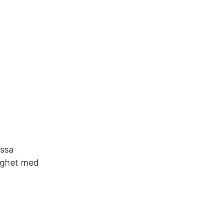
essa
lighet med