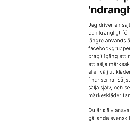
'ndrang
Jag driver en sa
och krångligt för
längre används är
facebookgruppern
dragit igång ett 
att sälja märkesk
eller välj ut kläd
finanserna Säljsa
sälja själv, och 
märkeskläder fant
Du är själv ansva
gällande svensk l