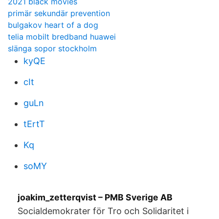
2021 black movies
primär sekundär prevention
bulgakov heart of a dog
telia mobilt bredband huawei
slänga sopor stockholm
kyQE
cIt
guLn
tErtT
Kq
soMY
joakim_zetterqvist – PMB Sverige AB
Socialdemokrater för Tro och Solidaritet i